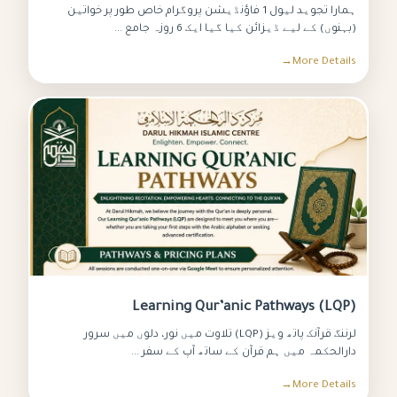
ہمارا تجوید لیول 1 فاؤنڈیشن پروگرام خاص طور پر خواتین
(بہنوں) کے لیے ڈیزائن کیا گیا ایک 6 روزہ جامع ...
More Details
Learning Qur’anic Pathways (LQP)
لرننگ قرآنک پاتھ ویز (LQP) تلاوت میں نور، دلوں میں سرور
دارالحکمہ میں ہم قرآن کے ساتھ آپ کے سفر ...
More Details