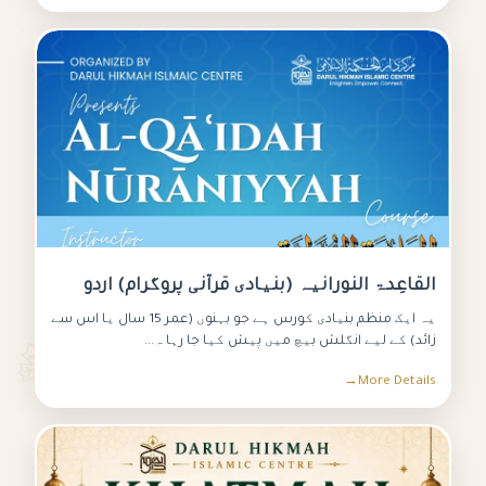
القاعِدۃ النورانیہ (بنیادی قرآنی پروگرام) اردو
یہ ایک منظم بنیادی کورس ہے جو بہنوں (عمر 15 سال یا اس سے
زائد) کے لیے انگلش بیچ میں پیش کیا جا رہا ہ...
More Details