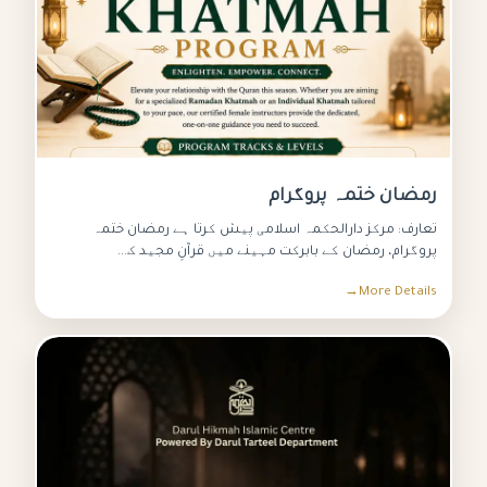
رمضان ختمہ پروگرام
تعارف: مرکز دارالحکمہ اسلامی پیش کرتا ہے رمضان ختمہ
پروگرام، رمضان کے بابرکت مہینے میں قرآنِ مجید ک...
More Details