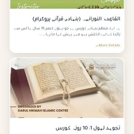
القاعِدۃ النورانیہ (بنیادی قرآنی پروگرام)
یہ ایک منظم بنیادی کورس ہے جو بہنوں (عمر 15 سال یا اس سے
زائد) کے لیے انگلش بیچ میں پیش کیا جا رہا ہ...
More Details
تجوید لیول 1: 10 روزہ کورس